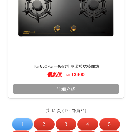
TG-8507G 一級節能單環玻璃檯面爐
優惠價
13900
NT.
詳細介紹
共
15
頁 (174 筆資料)
1
2
3
4
5