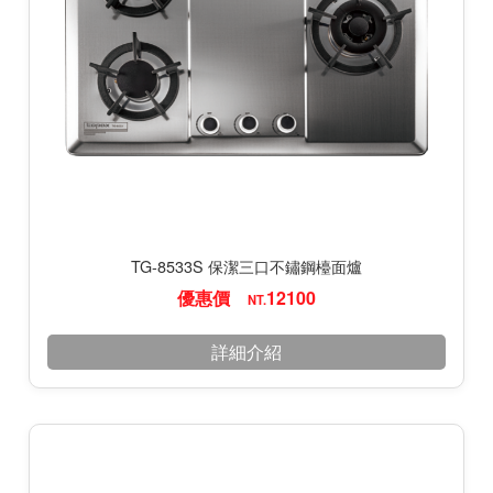
TG-8533S 保潔三口不鏽鋼檯面爐
優惠價
12100
NT.
詳細介紹