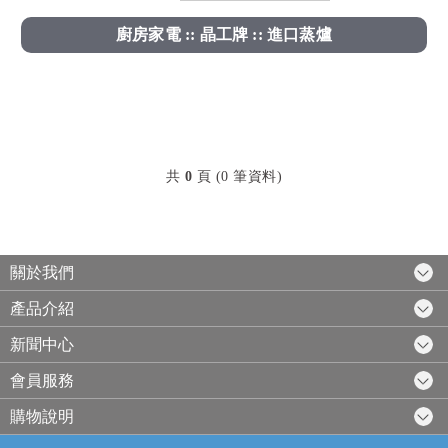
廚房家電 :: 晶工牌 :: 進口蒸爐
共
0
頁 (0 筆資料)
關於我們
產品介紹
新聞中心
會員服務
購物說明