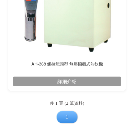
AH-368 觸控龍頭型 無壓櫥櫃式熱飲機
詳細介紹
共
1
頁 (2 筆資料)
1